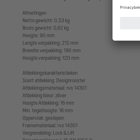
Afmetingen
Netto gewicht: 0,53 kg
Bruto gewicht: 0,62 kg
Hoogte: 90 mm
Lengte verpakking: 215 mm
Breedte verpakking: 190 mm
Hoogte verpakking: 120 mm
Afdekkingskarakteristieken
Soort afdekking: Designrooster
Afdekkingsmateriaal: rvs 14301
Afdekking kleur: zilver
Hoogte Afdekking: 16 mm
Min. tegelhoogte: 16 mm
Oppervlak: geslepen
Framemateriaal: rvs 14301
Vergrendeling: Lock & Lift