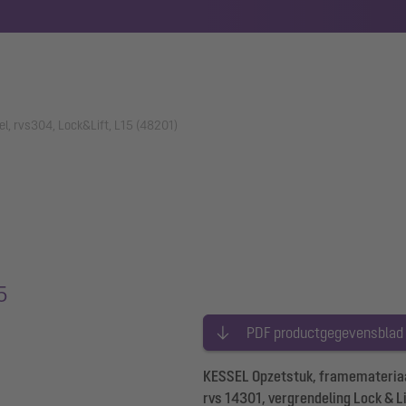
el, rvs304, Lock&Lift, L15 (48201)
5
PDF productgegevensblad
KESSEL Opzetstuk, framemateriaa
rvs 14301, vergrendeling Lock & L