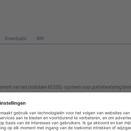
Downloads
BIM
ement van het modulaire KESSEL-systeem voor puntafwatering binn