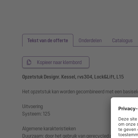
Tekst van de offerte
Onderdelen
Catalogus
Kopieer naar klembord
Opzetstuk Designr. Kessel, rvs304, Lock&Lift, L15
Het opzetstuk kan worden gecombineerd met een basisel
Uitvoering
Systeem: 125
Algemene karakteristieken
Duurzaam: door het gebruik van gerecycled materiaal