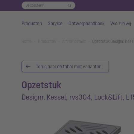
Producten
Service
Ontwerphandboek
Wie zijn wij
Naar de hoofdinhoud gaan
You are here:
Home
Producten
Artikel details
Opzetstuk Designr. Kess
Terug naar de tabel met varianten
Opzetstuk
Designr. Kessel, rvs304, Lock&Lift, L1