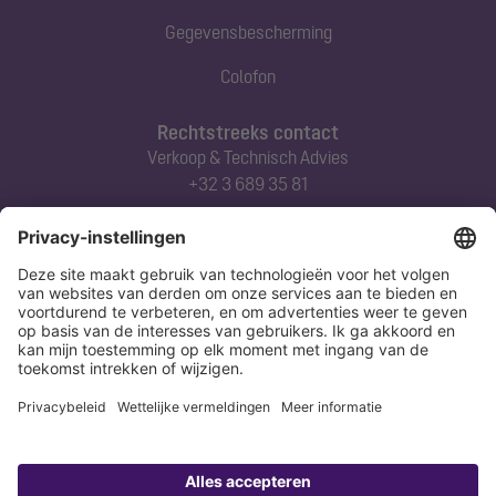
Gegevensbescherming
Colofon
Rechtstreeks contact
Verkoop & Technisch Advies
+32 3 689 35 81
Abonneert u zich op onze nieuwsbrief
Nu aanmelden
Verklaring
Colofon