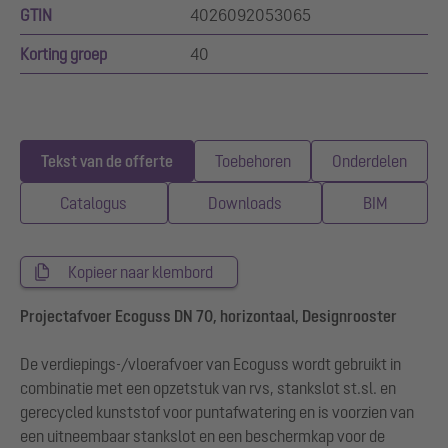
GTIN
4026092053065
Korting groep
40
Tekst van de offerte
Toebehoren
Onderdelen
Catalogus
Downloads
BIM
Kopieer naar klembord
Projectafvoer Ecoguss DN 70, horizontaal, Designrooster
De verdiepings-/vloerafvoer van Ecoguss wordt gebruikt in
combinatie met een opzetstuk van rvs, stankslot st.sl. en
gerecycled kunststof voor puntafwatering en is voorzien van
een uitneembaar stankslot en een beschermkap voor de