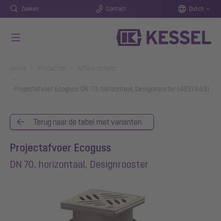
Zoeken
Contact
Dutch
Naar de hoofdinhoud gaan
You are here:
Home
Producten
Artikel details
Projectafvoer Ecoguss DN 70, horizontaal, Designrooster (48378.63)
Terug naar de tabel met varianten
Projectafvoer Ecoguss
DN 70, horizontaal, Designrooster