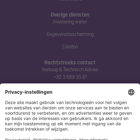
Overige diensten
mastering water
Gegevensbescherming
Colofon
Rechtstreeks contact
Verkoop & Technisch Advies
+32 3 689 35 81
Abonneert u zich op onze nieuwsbrief
Nu aanmelden