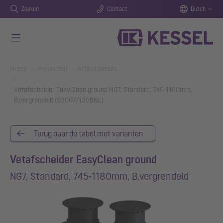
Zoeken
Contact
Dutch
Naar de hoofdinhoud gaan
You are here:
Home
Producten
Artikel details
Vetafscheider EasyClean ground NG7, Standard, 745-1180mm,
B,vergrendeld (93007/120BNL)
Terug naar de tabel met varianten
Vetafscheider EasyClean ground
NG7, Standard, 745-1180mm, B,vergrendeld