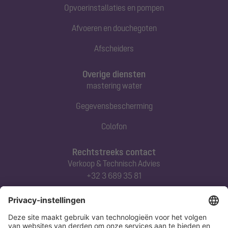
Opvoerinstallaties en pompen
Afvoeren en douchegoten
Afscheiders
Overige diensten
mastering water
Gegevensbescherming
Colofon
Rechtstreeks contact
Verkoop & Technisch Advies
+32 3 689 35 81
Abonneert u zich op onze nieuwsbrief