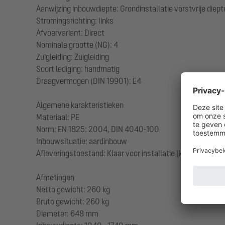
Aanwijzing inbouwdiepte: Grondinstallatie vorstvrije diep
Stromingsrichting: links
Afvoervariant: Direct
Nominale grootte (NG): 4
Zuigleiding: Zuigleiding
Soort lediging: handmatig
Draagvermogen (DIN 19901): E4
Algemene karakteristieken
Materiaal: PE
Norm: EN 1825: 2004, DIN 4040-100
Inbouwsituatie: aardinbouw
Afleveringstoestand: Klaar voor installatie (koppelstukken
Afmetingen
Netto gewicht: 260 kg
Bruto gewicht: 260 kg
Diameter: 648 mm