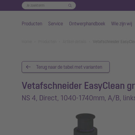
Producten
Service
Ontwerphandboek
Wie zijn wij
Naar de hoofdinhoud gaan
You are here:
Home
Producten
Artikel details
Vetafschneider EasyCle
Terug naar de tabel met varianten
Vetafschneider EasyClean g
NS 4, Direct, 1040-1740mm, A/B, link