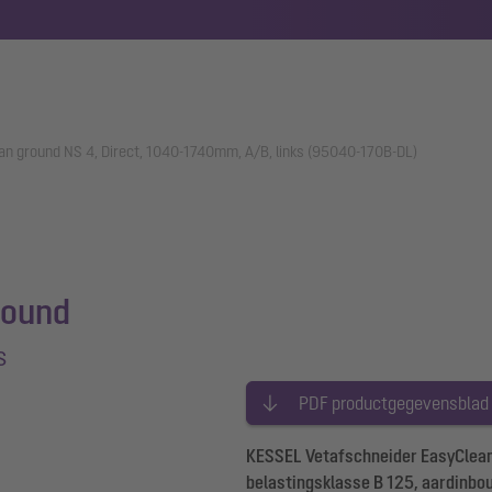
an ground NS 4, Direct, 1040-1740mm, A/B, links (95040-170B-DL)
round
s
PDF productgegevensblad
KESSEL Vetafschneider EasyClean 
belastingsklasse B 125, aardinbo