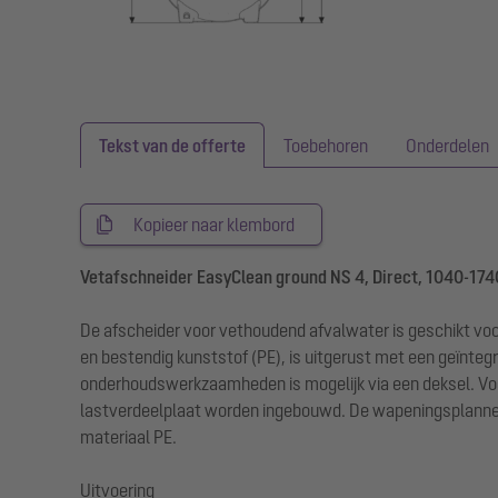
Tekst van de offerte
Toebehoren
Onderdelen
Kopieer naar klembord
Vetafschneider EasyClean ground NS 4, Direct, 1040-174
De afscheider voor vethoudend afvalwater is geschikt voo
en bestendig kunststof (PE), is uitgerust met een geïnteg
onderhoudswerkzaamheden is mogelijk via een deksel. Voor
lastverdeelplaat worden ingebouwd. De wapeningsplannen zi
materiaal PE.
Uitvoering