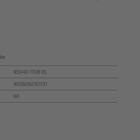
der
95040-170B-DL
4026092101131
60