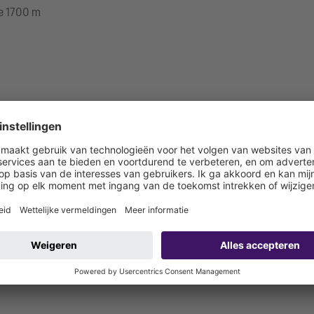
te 1700 m
 bouwzijdig aan te sluiten)