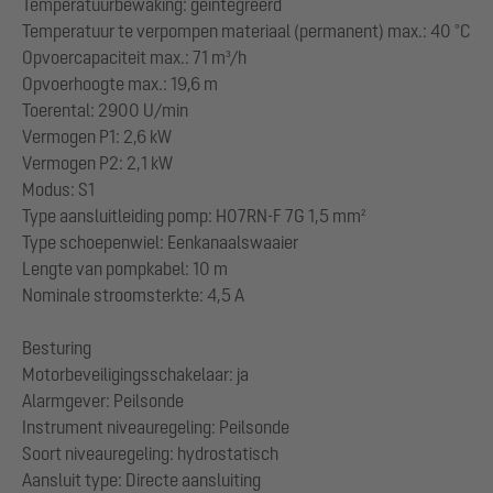
Temperatuurbewaking: geïntegreerd
Temperatuur te verpompen materiaal (permanent) max.: 40 °C
Opvoercapaciteit max.: 71 m³/h
Opvoerhoogte max.: 19,6 m
Toerental: 2900 U/min
Vermogen P1: 2,6 kW
Vermogen P2: 2,1 kW
Modus: S1
Type aansluitleiding pomp: H07RN-F 7G 1,5 mm²
Type schoepenwiel: Eenkanaalswaaier
Lengte van pompkabel: 10 m
Nominale stroomsterkte: 4,5 A
Besturing
Motorbeveiligingsschakelaar: ja
Alarmgever: Peilsonde
Instrument niveauregeling: Peilsonde
Soort niveauregeling: hydrostatisch
Aansluit type: Directe aansluiting