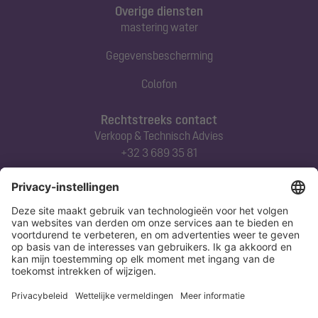
Overige diensten
mastering water
Gegevensbescherming
Colofon
Rechtstreeks contact
Verkoop & Technisch Advies
+32 3 689 35 81
Abonneert u zich op onze nieuwsbrief
Nu aanmelden