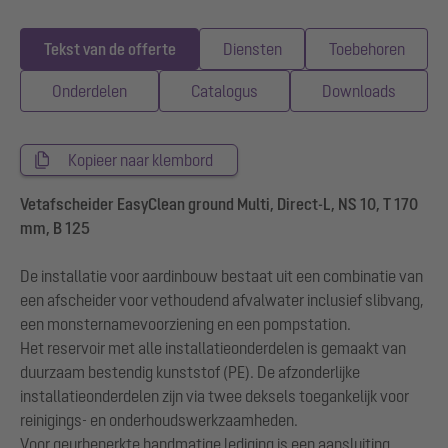
Tekst van de offerte
Diensten
Toebehoren
Onderdelen
Catalogus
Downloads
Kopieer naar klembord
Vetafscheider EasyClean ground Multi, Direct-L, NS 10, T 170
mm, B 125
De installatie voor aardinbouw bestaat uit een combinatie van
een afscheider voor vethoudend afvalwater inclusief slibvang,
een monsternamevoorziening en een pompstation.
Het reservoir met alle installatieonderdelen is gemaakt van
duurzaam bestendig kunststof (PE). De afzonderlijke
installatieonderdelen zijn via twee deksels toegankelijk voor
reinigings- en onderhoudswerkzaamheden.
Voor geurbeperkte handmatige lediging is een aansluiting