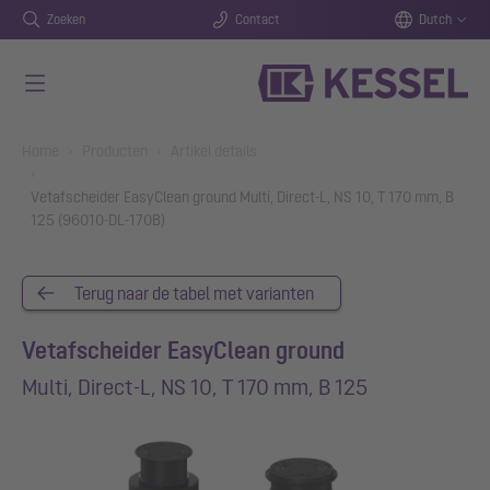
Zoeken
Contact
Dutch
Naar de hoofdinhoud gaan
You are here:
Home
Producten
Artikel details
Vetafscheider EasyClean ground Multi, Direct-L, NS 10, T 170 mm, B
125 (96010-DL-170B)
Terug naar de tabel met varianten
Vetafscheider EasyClean ground
Multi, Direct-L, NS 10, T 170 mm, B 125