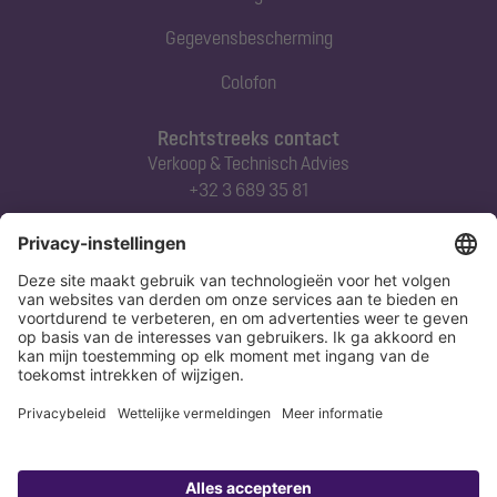
Gegevensbescherming
Colofon
Rechtstreeks contact
Verkoop & Technisch Advies
+32 3 689 35 81
Abonneert u zich op onze nieuwsbrief
Nu aanmelden
Verklaring
Colofon