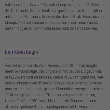
betonnen kolos is wel 285 meter hoog en onderaan 200 meter
dik. De Grande Dixence heeft een gewicht van in totaal vijftien
miljoen ton. Hiermee is hij zwaarder dan de Grote Piramide van
Cheops. Met het volume aan beton kun je een muur van 1,5
meter hoog en 10 centimeter breed rond de aarde bouwen.
Een klein begin
Aan het einde van de Val d’Hérens, op 2400 meter hoogte,
heeft de voormalige Cheilongletsjer het Val des Dix gevormd.
In 1926 werd daar de eerste Dixence-stuwdam gebouwd, met
een kruinhoogte van 85 meter. Om aan de toenemende vraag
naar stroom te voldoen, ging de Chandoline-energiecentrale in
1934 energie produceren. Tijdens de volgende uitbreiding,
tussen 1947 en 1951, werd bij het Lac de Cleuson nog een
stuwdam gebouwd om de opslagcapaciteit te vergoten.