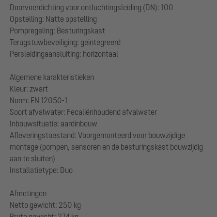
Doorvoerdichting voor ontluchtingsleiding (DN): 100
Opstelling: Natte opstelling
Pompregeling: Besturingskast
Terugstuwbeveiliging: geïntegreerd
Persleidingaansluiting: horizontaal
Algemene karakteristieken
Kleur: zwart
Norm: EN 12050-1
Soort afvalwater: Fecaliënhoudend afvalwater
Inbouwsituatie: aardinbouw
Afleveringstoestand: Voorgemonteerd voor bouwzijdige
montage (pompen, sensoren en de besturingskast bouwzijdig
aan te sluiten)
Installatietype: Duo
Afmetingen
Netto gewicht: 250 kg
Bruto gewicht: 274 kg