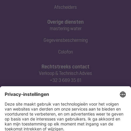
Afscheiders
Overige diensten
mastering water
Gegevensbescherming
Colofon
Rechtstreeks contact
Verkoop & Technisch Advies
+32 3 689 35 81
Abonneert u zich op onze nieuwsbrief
Nu aanmelden