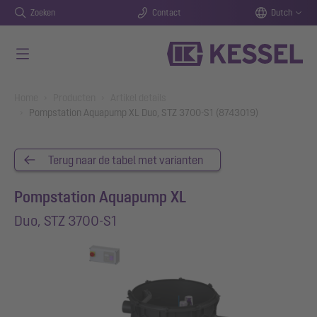
Zoeken
Contact
Dutch
Naar de hoofdinhoud gaan
You are here:
Home
Producten
Artikel details
Pompstation Aquapump XL Duo, STZ 3700-S1 (8743019)
Terug naar de tabel met varianten
Pompstation Aquapump XL
Duo, STZ 3700-S1