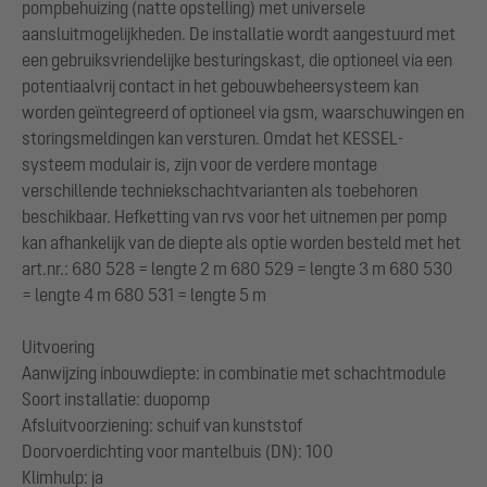
pompbehuizing (natte opstelling) met universele
aansluitmogelijkheden. De installatie wordt aangestuurd met
een gebruiksvriendelijke besturingskast, die optioneel via een
potentiaalvrij contact in het gebouwbeheersysteem kan
worden geïntegreerd of optioneel via gsm, waarschuwingen en
storingsmeldingen kan versturen. Omdat het KESSEL-
systeem modulair is, zijn voor de verdere montage
verschillende techniekschachtvarianten als toebehoren
beschikbaar. Hefketting van rvs voor het uitnemen per pomp
kan afhankelijk van de diepte als optie worden besteld met het
art.nr.: 680 528 = lengte 2 m 680 529 = lengte 3 m 680 530
= lengte 4 m 680 531 = lengte 5 m
Uitvoering
Aanwijzing inbouwdiepte: in combinatie met schachtmodule
Soort installatie: duopomp
Afsluitvoorziening: schuif van kunststof
Doorvoerdichting voor mantelbuis (DN): 100
Klimhulp: ja