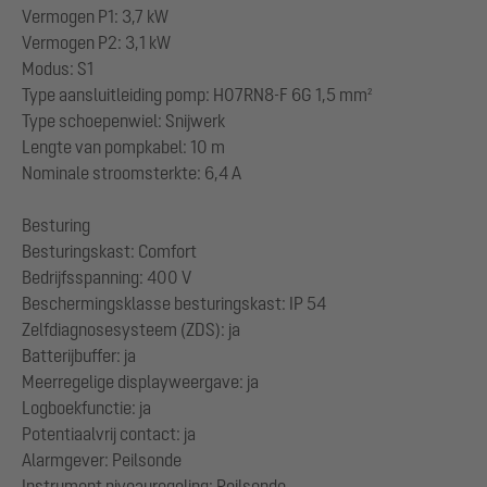
Vermogen P1: 3,7 kW
Vermogen P2: 3,1 kW
Modus: S1
Type aansluitleiding pomp: H07RN8-F 6G 1,5 mm²
Type schoepenwiel: Snijwerk
Lengte van pompkabel: 10 m
Nominale stroomsterkte: 6,4 A
Besturing
Besturingskast: Comfort
Bedrijfsspanning: 400 V
Beschermingsklasse besturingskast: IP 54
Zelfdiagnosesysteem (ZDS): ja
Batterijbuffer: ja
Meerregelige displayweergave: ja
Logboekfunctie: ja
Potentiaalvrij contact: ja
Alarmgever: Peilsonde
Instrument niveauregeling: Peilsonde