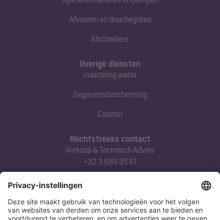
Afvoeren en douchegoten
Afscheiders
Overige diensten
mastering water
Gegevensbescherming
Colofon
Rechtstreeks contact
Verkoop & Technisch Advies
+32 3 689 35 81
Abonneert u zich op onze nieuwsbrief