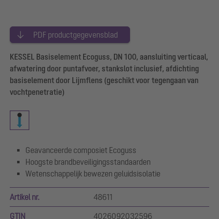
PDF productgegevensblad
KESSEL Basiselement Ecoguss, DN 100, aansluiting verticaal,
afwatering door puntafvoer, stankslot inclusief, afdichting
basiselement door Lijmflens (geschikt voor tegengaan van
vochtpenetratie)
Geavanceerde composiet Ecoguss
Hoogste brandbeveiligingsstandaarden
Wetenschappelijk bewezen geluidsisolatie
Artikel nr.
48611
GTIN
4026092032596