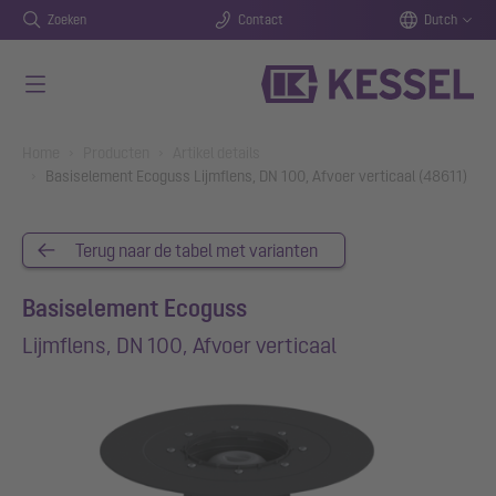
Zoeken
Contact
Dutch
Naar de hoofdinhoud gaan
You are here:
Home
Producten
Artikel details
Basiselement Ecoguss Lijmflens, DN 100, Afvoer verticaal (48611)
Terug naar de tabel met varianten
Basiselement Ecoguss
Lijmflens, DN 100, Afvoer verticaal