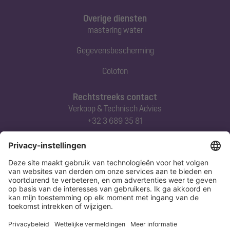
Overige diensten
mastering water
Gegevensbescherming
Colofon
Rechtstreeks contact
Verkoop & Technisch Advies
+32 3 689 35 81
Abonneert u zich op onze nieuwsbrief
Nu aanmelden