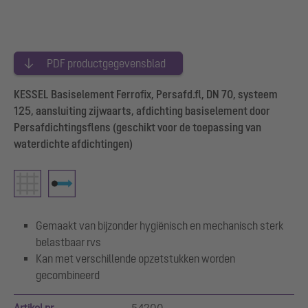
PDF productgegevensblad
KESSEL Basiselement Ferrofix, Persafd.fl, DN 70, systeem
125, aansluiting zijwaarts, afdichting basiselement door
Persafdichtingsflens (geschikt voor de toepassing van
waterdichte afdichtingen)
Gemaakt van bijzonder hygiënisch en mechanisch sterk
belastbaar rvs
Kan met verschillende opzetstukken worden
gecombineerd
Artikel nr.
54200