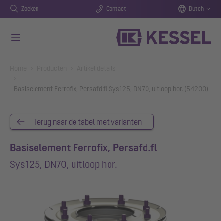
Zoeken
Contact
Dutch
Naar de hoofdinhoud gaan
You are here:
Home
Producten
Artikel details
Basiselement Ferrofix, Persafd.fl Sys125, DN70, uitloop hor. (54200)
Terug naar de tabel met varianten
Basiselement Ferrofix, Persafd.fl
Sys125, DN70, uitloop hor.